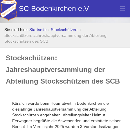
SC Bodenkirchen e.V
Hauptverein
Sie sind hier:
Startseite
/
Stockschützen
/
Fußball
Stockschützen: Jahreshauptversammlung der Abteilung
Stockschützen des SCB
Stockschützen
Stockschützen:
Tennis
Jahreshauptversammlung der
Turn- u. Breitensport
Abteilung Stockschützen des SCB
Dart
Bilder Neubau Vereinsheim
Kürzlich wurde beim Hoamatwirt in Bodenkirchen die
Vereinsheim Hoamat Wirt
diesjährige Jahreshauptversammlung der Abteilung
Stockschützen abgehalten. Abteilungsleiter Helmut
Datenschutz
Ferwagner begrüßte die Anwesenden und erstattete seinen
Bericht. I
m Vereinsjahr 2025 wurden 3 Vorstandssitzungen