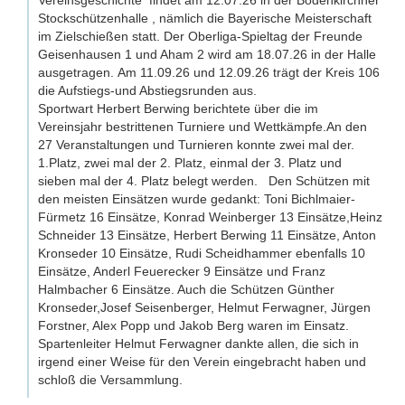
Vereinsgeschichte findet am 12.07.26 in der Bodenkirchner
Stockschützenhalle , nämlich die Bayerische Meisterschaft
im Zielschießen statt. Der Oberliga-Spieltag der Freunde
Geisenhausen 1 und Aham 2 wird am 18.07.26 in der Halle
ausgetragen.
Am 11.09.26 und 12.09.26 trägt der Kreis 106
die Aufstiegs-und Abstiegsrunden aus.
Sportwart Herbert Berwing berichtete über die im
Vereinsjahr bestrittenen Turniere und Wettkämpfe.An den
27 Veranstaltungen und Turnieren konnte zwei mal der.
1.Platz, zwei mal der 2. Platz, einmal der 3. Platz und
sieben mal der 4. Platz belegt werden. Den Schützen mit
den meisten Einsätzen wurde gedankt: Toni Bichlmaier-
Fürmetz 16 Einsätze, Konrad Weinberger 13 Einsätze,Heinz
Schneider 13 Einsätze, Herbert Berwing 11 Einsätze, Anton
Kronseder 10 Einsätze, Rudi Scheidhammer ebenfalls 10
Einsätze, Anderl Feuerecker 9 Einsätze und Franz
Halmbacher 6 Einsätze. Auch die Schützen Günther
Kronseder,Josef Seisenberger, Helmut Ferwagner, Jürgen
Forstner, Alex Popp und Jakob Berg waren im Einsatz.
Spartenleiter Helmut Ferwagner dankte allen, die sich in
irgend einer Weise für den Verein eingebracht haben und
schloß die Versammlung.