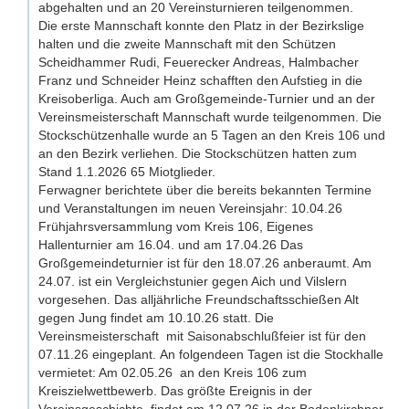
Folge uns auf Instagram
abgehalten und an 20 Vereinsturnieren teilgenommen.
Die erste Mannschaft konnte den Platz in der Bezirkslige
Kursangebote
halten und die zweite Mannschaft mit den Schützen
Scheidhammer Rudi, Feuerecker Andreas, Halmbacher
Franz und Schneider Heinz schafften den Aufstieg in die
Kreisoberliga. Auch am Großgemeinde-Turnier und an der
Vereinsmeisterschaft Mannschaft wurde teilgenommen. Die
Stockschützenhalle wurde an 5 Tagen an den Kreis 106 und
an den Bezirk verliehen. Die Stockschützen hatten zum
Stand 1.1.2026 65 Miotglieder.
Ferwagner berichtete über die bereits bekannten Termine
und Veranstaltungen im neuen Vereinsjahr:
10.04.26
Frühjahrsversammlung vom Kreis 106, Eigenes
Hallenturnier am 16.04. und am 17.04.26 Das
Großgemeindeturnier ist für den 18.07.26 anberaumt. Am
24.07. ist ein Vergleichstunier gegen Aich und Vilslern
vorgesehen. Das alljährliche Freundschaftsschießen Alt
gegen Jung findet am 10.10.26 statt. Die
Vereinsmeisterschaft mit Saisonabschlußfeier ist für den
07.11.26 eingeplant.
An folgendeen Tagen ist die Stockhalle
vermietet: Am 02.05.26 an den Kreis 106 zum
Kreiszielwettbewerb. Das größte Ereignis in der