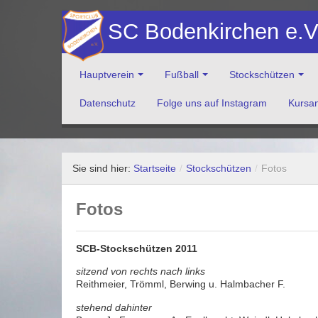
SC Bodenkirchen e.
Hauptverein
Fußball
Stockschützen
Datenschutz
Folge uns auf Instagram
Kursa
Herzlich Willkommen auf der Website des Sportclub Bod
Sie sind hier:
Startseite
/
Stockschützen
/
Fotos
Fotos
SCB-Stockschützen 2011
sitzend von rechts nach links
Reithmeier, Trömml, Berwing u. Halmbacher F.
stehend dahinter