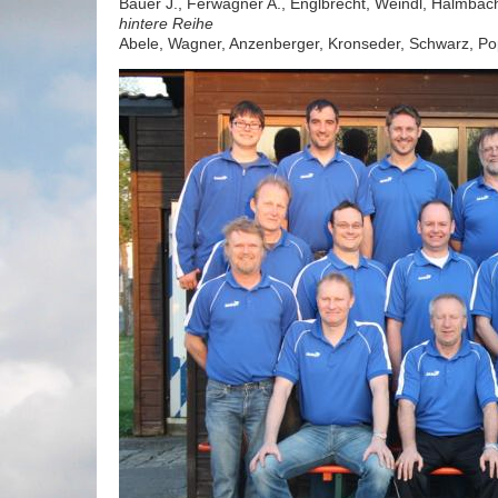
Bauer J., Ferwagner A., Englbrecht, Weindl, Halmbac
hintere Reihe
Abele, Wagner, Anzenberger, Kronseder, Schwarz, P