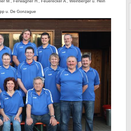
her M., Ferwagner H., Feuerecker A., Weinberger u. Hein
opp u. De Gonzague