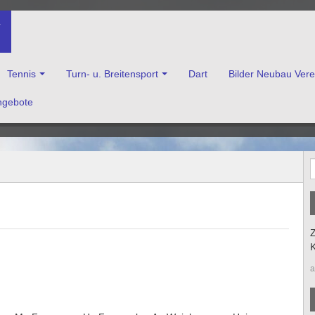
V
Tennis
Turn- u. Breitensport
Dart
Bilder Neubau Ver
ngebote
enkirchen e.V.
Z
K
a