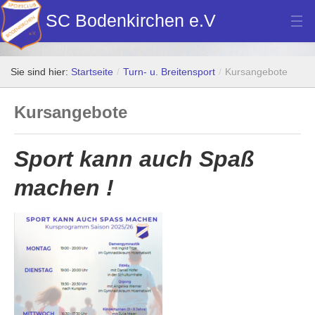
SC Bodenkirchen e.V
Hauptverein
Sie sind hier:
Startseite
/
Turn- u. Breitensport
/
Kursangebote
Fußball
Kursangebote
Stockschützen
Tennis
Sport kann auch Spaß
Turn- u. Breitensport
machen !
Dart
Bilder Neubau Vereinsheim
Vereinsheim Hoamat Wirt
Datenschutz