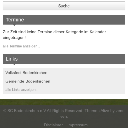
Termine
Zur Zeit sind keine Termine dieser Kategorie im Kalender
eingetragen!
alle Termine anzeigen...
Links
Volksfest Bodenkirchen
Gemeinde Bodenkirchen
alle Links anzeigen...
©
SC Bodenkirchen e.V
All Rights Reserved. Theme zAlive by
zeno
ven
.
Disclaimer
Impressum