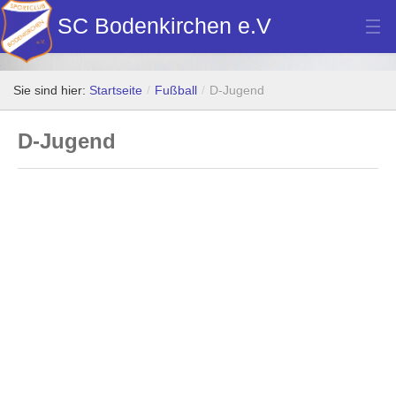
SC Bodenkirchen e.V
Hauptverein
Sie sind hier:
Startseite
/
Fußball
/
D-Jugend
Fußball
D-Jugend
Stockschützen
Tennis
Turn- u. Breitensport
Dart
Bilder Neubau Vereinsheim
Vereinsheim Hoamat Wirt
Datenschutz