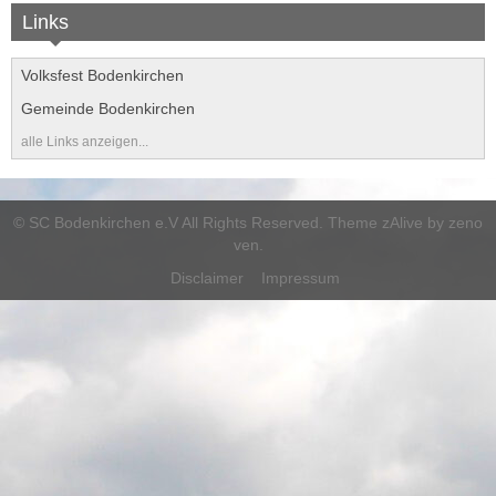
Folge uns auf Instagram
Links
Kursangebote
Volksfest Bodenkirchen
Gemeinde Bodenkirchen
alle Links anzeigen...
©
SC Bodenkirchen e.V
All Rights Reserved. Theme zAlive by
zeno
ven
.
Disclaimer
Impressum