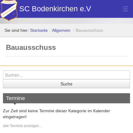
SC Bodenkirchen e.V
Hauptverein
Sie sind hier:
Startseite
/
Allgemein
/
Bauausschuss
Fußball
Bauausschuss
Stockschützen
Tennis
Turn- u. Breitensport
Dart
Bilder Neubau Vereinsheim
Termine
Vereinsheim Hoamat Wirt
Zur Zeit sind keine Termine dieser Kategorie im Kalender
eingetragen!
Datenschutz
alle Termine anzeigen...