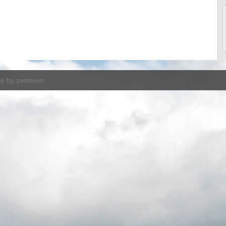
ve by
zenoven
.