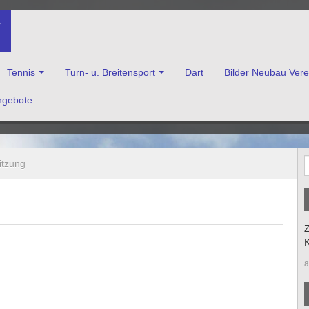
V
Tennis
Turn- u. Breitensport
Dart
Bilder Neubau Ver
ngebote
enkirchen e.V.
itzung
Z
K
a