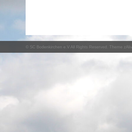
©
SC Bodenkirchen e.V
All Rights Reserved. Theme zAli