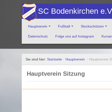
SC Bodenkirchen e.
Hauptverein
Fußball
Stockschützen
Datenschutz
Folge uns auf Instagram
Kursa
Herzlich Willkommen auf der Website des Sportclub Bod
Sie sind hier:
Startseite
/
Hauptverein
/
Hauptverein S
Hauptverein Sitzung