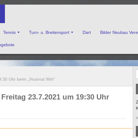
V
Tennis
Turn- u. Breitensport
Dart
Bilder Neubau Ver
ngebote
enkirchen e.V.
:30 Uhr beim „Hoamat Wirt“
reitag 23.7.2021 um 19:30 Uhr
Z
K
a