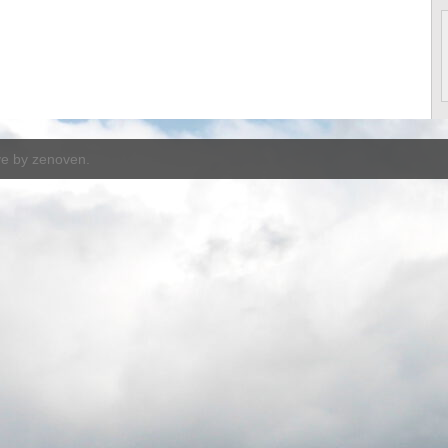
ve by
zenoven
.