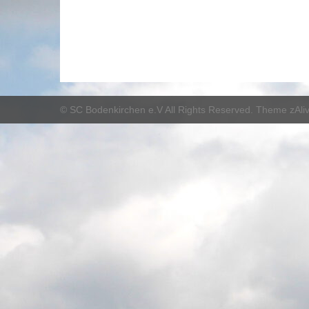
©
SC Bodenkirchen e.V
All Rights Reserved. Theme zAli