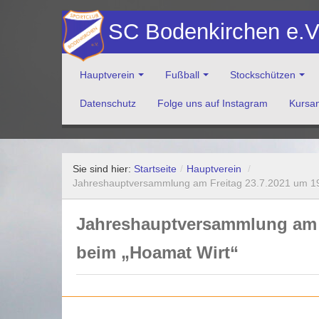
SC Bodenkirchen e.
Hauptverein
Fußball
Stockschützen
Datenschutz
Folge uns auf Instagram
Kursa
Herzlich Willkommen auf der Website des Sportclub Bod
Sie sind hier:
Startseite
/
Hauptverein
/
Jahreshauptversammlung am Freitag 23.7.2021 um 19
Jahreshauptversammlung am F
beim „Hoamat Wirt“