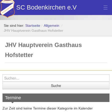
SC Bodenkirchen e.V
Hauptverein
Sie sind hier:
Startseite
/
Allgemein
/
Fußball
JHV Hauptverein Gasthaus Hofstetter
Stockschützen
JHV Hauptverein Gasthaus
Tennis
Hofstetter
Turn- u. Breitensport
Dart
Bilder Neubau Vereinsheim
Vereinsheim Hoamat Wirt
Termine
Datenschutz
Zur Zeit sind keine Termine dieser Kategorie im Kalender