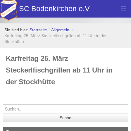
SC Bodenkirchen e.V
Hauptverein
Sie sind hier:
Startseite
/
Allgemein
/
Fußball
Karfreitag 25. März Steckerlfischgrillen ab 11 Uhr in der
Stockhütte
Stockschützen
Karfreitag 25. März
Tennis
Steckerlfischgrillen ab 11 Uhr in
Turn- u. Breitensport
der Stockhütte
Dart
Bilder Neubau Vereinsheim
Vereinsheim Hoamat Wirt
Datenschutz