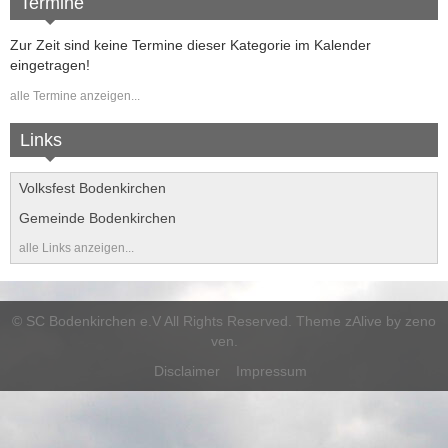
Folge uns auf Instagram
Termine
Kursangebote
Zur Zeit sind keine Termine dieser Kategorie im Kalender
eingetragen!
alle Termine anzeigen...
Links
Volksfest Bodenkirchen
Gemeinde Bodenkirchen
alle Links anzeigen...
©
SC Bodenkirchen e.V
All Rights Reserved. Theme zAlive by
zeno
ven
.
Disclaimer
Impressum