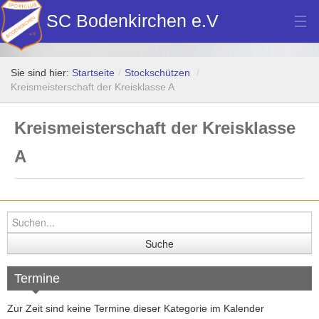
SC Bodenkirchen e.V
Hauptverein
Sie sind hier:
Startseite
/
Stockschützen
/
Fußball
Kreismeisterschaft der Kreisklasse A
Stockschützen
Kreismeisterschaft der Kreisklasse
Tennis
A
Turn- u. Breitensport
Dart
Bilder Neubau Vereinsheim
Vereinsheim Hoamat Wirt
Termine
Datenschutz
Zur Zeit sind keine Termine dieser Kategorie im Kalender