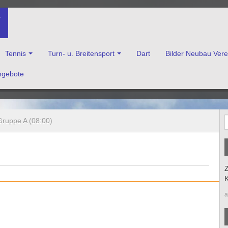
V
Tennis
Turn- u. Breitensport
Dart
Bilder Neubau Ver
ngebote
enkirchen e.V.
Gruppe A (08:00)
Z
K
a