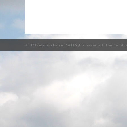
©
SC Bodenkirchen e.V
All Rights Reserved. Theme zAli