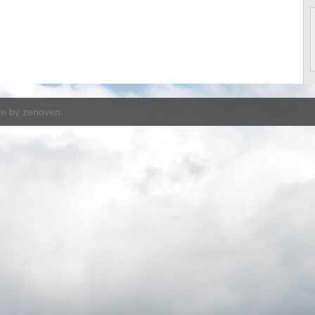
ve by
zenoven
.