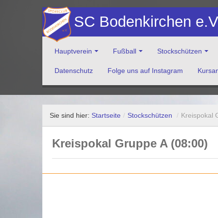
SC Bodenkirchen e.
Hauptverein
Fußball
Stockschützen
Datenschutz
Folge uns auf Instagram
Kursa
Herzlich Willkommen auf der Website des Sportclub Bod
Sie sind hier:
Startseite
/
Stockschützen
/
Kreispokal 
Kreispokal Gruppe A (08:00)