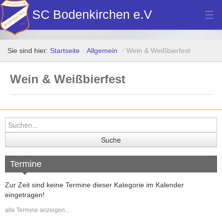
SC Bodenkirchen e.V
Hauptverein
Sie sind hier:
Startseite
/
Allgemein
/
Wein & Weißbierfest
Fußball
Wein & Weißbierfest
Stockschützen
Tennis
Turn- u. Breitensport
Dart
Bilder Neubau Vereinsheim
Termine
Vereinsheim Hoamat Wirt
Zur Zeit sind keine Termine dieser Kategorie im Kalender
eingetragen!
Datenschutz
alle Termine anzeigen...