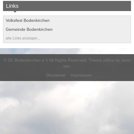
Folge uns auf Instagram
Links
Kursangebote
Volksfest Bodenkirchen
Gemeinde Bodenkirchen
alle Links anzeigen...
©
SC Bodenkirchen e.V
All Rights Reserved. Theme zAlive by
zeno
ven
.
Disclaimer
Impressum