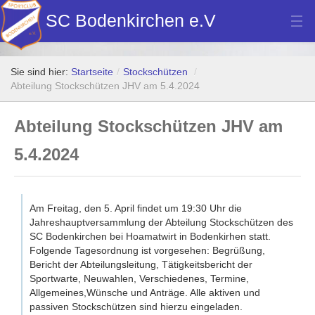
SC Bodenkirchen e.V
Hauptverein
Sie sind hier:
Startseite
/
Stockschützen
/
Fußball
Abteilung Stockschützen JHV am 5.4.2024
Stockschützen
Abteilung Stockschützen JHV am
Tennis
5.4.2024
Turn- u. Breitensport
Dart
Am Freitag, den 5. April findet um 19:30 Uhr die
Jahreshauptversammlung der Abteilung Stockschützen des
Bilder Neubau Vereinsheim
SC Bodenkirchen bei Hoamatwirt in Bodenkirhen statt.
Folgende Tagesordnung ist vorgesehen: Begrüßung,
Vereinsheim Hoamat Wirt
Bericht der Abteilungsleitung, Tätigkeitsbericht der
Sportwarte, Neuwahlen, Verschiedenes, Termine,
Datenschutz
Allgemeines,Wünsche und Anträge. Alle aktiven und
passiven Stockschützen sind hierzu eingeladen.