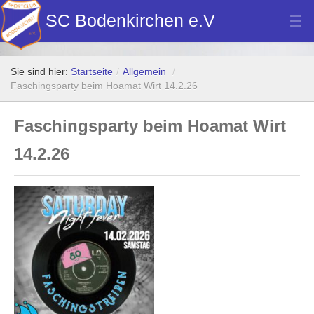
SC Bodenkirchen e.V
Hauptverein
Sie sind hier:
Startseite
/
Allgemein
/
Fußball
Faschingsparty beim Hoamat Wirt 14.2.26
Stockschützen
Faschingsparty beim Hoamat Wirt
Tennis
14.2.26
Turn- u. Breitensport
Dart
Bilder Neubau Vereinsheim
Vereinsheim Hoamat Wirt
Datenschutz