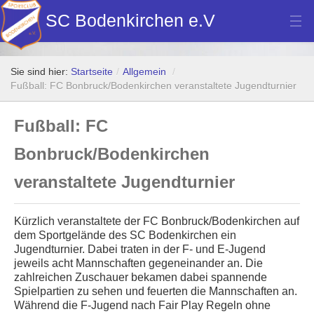
SC Bodenkirchen e.V
Hauptverein
Sie sind hier:
Startseite
/
Allgemein
/
Fußball
Fußball: FC Bonbruck/Bodenkirchen veranstaltete Jugendturnier
Stockschützen
Fußball: FC
Tennis
Bonbruck/Bodenkirchen
Turn- u. Breitensport
veranstaltete Jugendturnier
Dart
Kürzlich veranstaltete der FC Bonbruck/Bodenkirchen auf
Bilder Neubau Vereinsheim
dem Sportgelände des SC Bodenkirchen ein
Jugendturnier. Dabei traten in der F- und E-Jugend
Vereinsheim Hoamat Wirt
jeweils acht Mannschaften gegeneinander an. Die
zahlreichen Zuschauer bekamen dabei spannende
Datenschutz
Spielpartien zu sehen und feuerten die Mannschaften an.
Während die F-Jugend nach Fair Play Regeln ohne