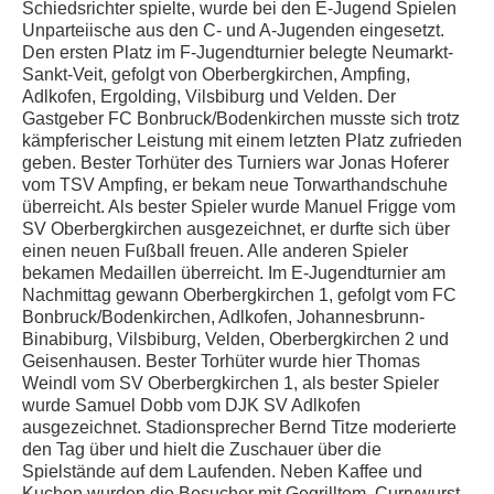
Folge uns auf Instagram
Schiedsrichter spielte, wurde bei den E-Jugend Spielen
Unparteiische aus den C- und A-Jugenden eingesetzt.
Kursangebote
Den ersten Platz im F-Jugendturnier belegte Neumarkt-
Sankt-Veit, gefolgt von Oberbergkirchen, Ampfing,
Adlkofen, Ergolding, Vilsbiburg und Velden. Der
Gastgeber FC Bonbruck/Bodenkirchen musste sich trotz
kämpferischer Leistung mit einem letzten Platz zufrieden
geben. Bester Torhüter des Turniers war Jonas Hoferer
vom TSV Ampfing, er bekam neue Torwarthandschuhe
überreicht. Als bester Spieler wurde Manuel Frigge vom
SV Oberbergkirchen ausgezeichnet, er durfte sich über
einen neuen Fußball freuen. Alle anderen Spieler
bekamen Medaillen überreicht.
Im E-Jugendturnier am
Nachmittag gewann Oberbergkirchen 1, gefolgt vom FC
Bonbruck/Bodenkirchen, Adlkofen, Johannesbrunn-
Binabiburg, Vilsbiburg, Velden, Oberbergkirchen 2 und
Geisenhausen. Bester Torhüter wurde hier Thomas
Weindl vom SV Oberbergkirchen 1, als bester Spieler
wurde Samuel Dobb vom DJK SV Adlkofen
ausgezeichnet.
Stadionsprecher Bernd Titze moderierte
den Tag über und hielt die Zuschauer über die
Spielstände auf dem Laufenden. Neben Kaffee und
Kuchen wurden die Besucher mit Gegrilltem, Currywurst,