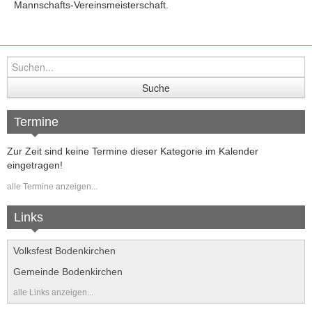
Folge uns auf Instagram
Mannschafts-Vereinsmeisterschaft.
Kursangebote
Termine
Zur Zeit sind keine Termine dieser Kategorie im Kalender
eingetragen!
alle Termine anzeigen...
Links
Volksfest Bodenkirchen
Gemeinde Bodenkirchen
alle Links anzeigen...