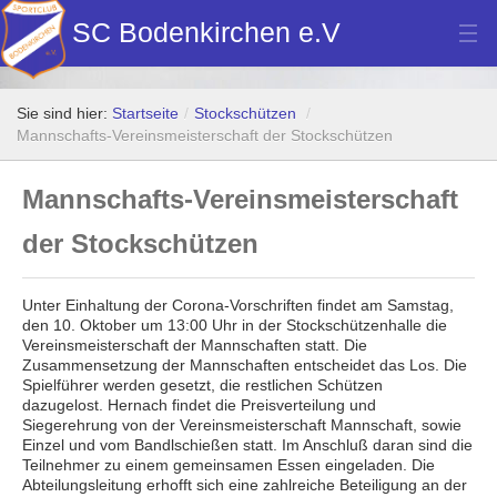
SC Bodenkirchen e.V
Hauptverein
Sie sind hier:
Startseite
/
Stockschützen
/
Fußball
Mannschafts-Vereinsmeisterschaft der Stockschützen
Stockschützen
Mannschafts-Vereinsmeisterschaft
Tennis
der Stockschützen
Turn- u. Breitensport
Unter Einhaltung der Corona-Vorschriften findet am Samstag,
Dart
den 10. Oktober um 13:00 Uhr in der Stockschützenhalle die
Vereinsmeisterschaft der Mannschaften statt. Die
Bilder Neubau Vereinsheim
Zusammensetzung der Mannschaften entscheidet das Los. Die
Spielführer werden gesetzt, die restlichen Schützen
dazugelost. Hernach findet die Preisverteilung und
Vereinsheim Hoamat Wirt
Siegerehrung von der Vereinsmeisterschaft Mannschaft, sowie
Einzel und vom Bandlschießen statt. Im Anschluß daran sind die
Datenschutz
Teilnehmer zu einem gemeinsamen Essen eingeladen. Die
Abteilungsleitung erhofft sich eine zahlreiche Beteiligung an der