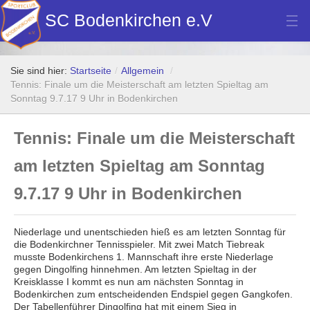
SC Bodenkirchen e.V
Hauptverein
Sie sind hier:
Startseite
/
Allgemein
/
Fußball
Tennis: Finale um die Meisterschaft am letzten Spieltag am
Sonntag 9.7.17 9 Uhr in Bodenkirchen
Stockschützen
Tennis: Finale um die Meisterschaft
Tennis
am letzten Spieltag am Sonntag
Turn- u. Breitensport
9.7.17 9 Uhr in Bodenkirchen
Dart
Bilder Neubau Vereinsheim
Niederlage und unentschieden hieß es am letzten Sonntag für
die Bodenkirchner Tennisspieler. Mit zwei Match Tiebreak
Vereinsheim Hoamat Wirt
musste Bodenkirchens 1. Mannschaft ihre erste Niederlage
gegen Dingolfing hinnehmen. Am letzten Spieltag in der
Kreisklasse I kommt es nun am nächsten Sonntag in
Datenschutz
Bodenkirchen zum entscheidenden Endspiel gegen Gangkofen.
Der Tabellenführer Dingolfing hat mit einem Sieg in