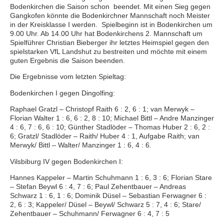
Folge uns auf Instagram
Bodenkirchen die Saison schon beendet. Mit einen Sieg gegen
Gangkofen könnte die Bodenkirchner Mannschaft noch Meister
Kursangebote
in der Kreisklasse I werden. Spielbeginn ist in Bodenkirchen um
9.00 Uhr. Ab 14.00 Uhr hat Bodenkirchens 2. Mannschaft um
Spielführer Christian Bieberger ihr letztes Heimspiel gegen den
spielstarken VfL Landshut zu bestreiten und möchte mit einem
guten Ergebnis die Saison beenden.
Die Ergebnisse vom letzten Spieltag:
Bodenkirchen I gegen Dingolfing:
Raphael Gratzl – Christopf Raith 6 : 2, 6 : 1; van Merwyk –
Florian Walter 1 : 6, 6 : 2, 8 : 10; Michael Bittl – Andre Manzinger
4 : 6, 7 : 6, 6 : 10; Günther Stadlöder – Thomas Huber 2 : 6, 2 :
6; Gratzl/ Stadlöder – Raith/ Huber 4 : 1, Aufgabe Raith; van
Merwyk/ Bittl – Walter/ Manzinger 1 : 6, 4 : 6.
Vilsbiburg IV gegen Bodenkirchen I:
Hannes Kappeler – Martin Schuhmann 1 : 6, 3 : 6; Florian Stare
– Stefan Beywl 6 : 4, 7 : 6; Paul Zehentbauer – Andreas
Schwarz 1 : 6, 1 : 6; Dominik Düsel – Sebastian Ferwagner 6 :
2, 6 : 3; Kappeler/ Düsel – Beywl/ Schwarz 5 : 7, 4 : 6; Stare/
Zehentbauer – Schuhmann/ Ferwagner 6 : 4, 7 : 5