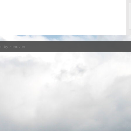
ve by
zenoven
.