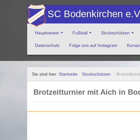
SC Bodenkirchen e.
Hauptverein
Fußball
Stockschützen
Datenschutz
Folge uns auf Instagram
Kursa
Herzlich Willkommen auf der Website des Sportclub Bod
Sie sind hier:
Startseite
/
Stockschützen
/
Brotzeitturn
Brotzeitturnier mit Aich in B