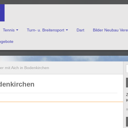
V
Tennis
Turn- u. Breitensport
Dart
Bilder Neubau Ver
ngebote
enkirchen e.V.
ier mit Aich in Bodenkirchen
odenkirchen
Z
K
a