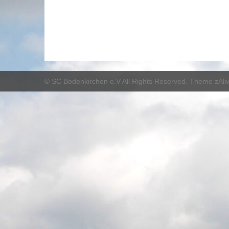
©
SC Bodenkirchen e.V
All Rights Reserved. Theme zAli