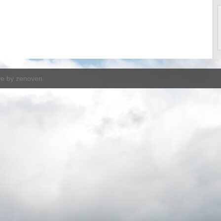
ve by
zenoven
.