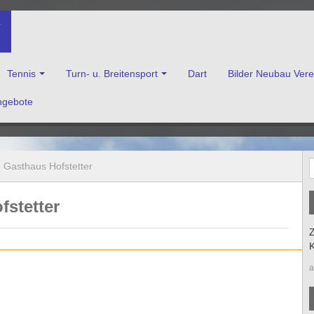
V
Tennis
Turn- u. Breitensport
Dart
Bilder Neubau Ver
ngebote
enkirchen e.V.
 Gasthaus Hofstetter
stetter
Z
K
a