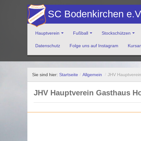
SC Bodenkirchen e.
Hauptverein
Fußball
Stockschützen
Datenschutz
Folge uns auf Instagram
Kursa
Herzlich Willkommen auf der Website des Sportclub Bod
Sie sind hier:
Startseite
/
Allgemein
/
JHV Hauptverein
JHV Hauptverein Gasthaus Hof