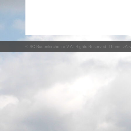
©
SC Bodenkirchen e.V
All Rights Reserved. Theme zAli