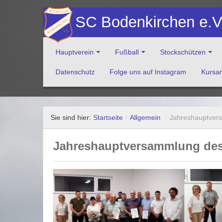
SC Bodenkirchen e.
Hauptverein
Fußball
Stockschützen
Datenschutz
Folge uns auf Instagram
Kursa
Herzlich Willkommen auf der Website des Sportclub Bod
Sie sind hier:
Startseite
/
Allgemein
/
Jahreshauptver
Jahreshauptversammlung des