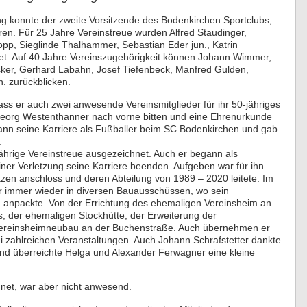
g konnte der zweite Vorsitzende des Bodenkirchen Sportclubs,
en. Für 25 Jahre Vereinstreue wurden Alfred Staudinger,
pp, Sieglinde Thalhammer, Sebastian Eder jun., Katrin
. Auf 40 Jahre Vereinszugehörigkeit können Johann Wimmer,
ker, Gerhard Labahn, Josef Tiefenbeck, Manfred Gulden,
. zurückblicken.
ass er auch zwei anwesende Vereinsmitglieder für ihr 50-jähriges
 Georg Westenthanner nach vorne bitten und eine Ehrenurkunde
nn seine Karriere als Fußballer beim SC Bodenkirchen und gab
.
ährige Vereinstreue ausgezeichnet. Auch er begann als
einer Verletzung seine Karriere beenden. Aufgeben war für ihn
tzen anschloss und deren Abteilung von 1989 – 2020 leitete. Im
r immer wieder in diversen Bauausschüssen, wo sein
ig anpackte. Von der Errichtung des ehemaligen Vereinsheim an
s, der ehemaligen Stockhütte, der Erweiterung der
 Vereinsheimneubau an der Buchenstraße. Auch übernehmen er
 zahlreichen Veranstaltungen. Auch Johann Schrafstetter dankte
und überreichte Helga und Alexander Ferwagner eine kleine
hnet, war aber nicht anwesend.