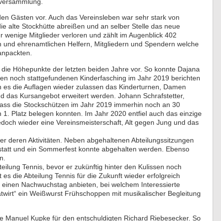
tversammlung.
 den Gästen vor. Auch das Vereinsleben war sehr stark von
ie alte Stockhütte abreißen und an selber Stelle das neue
r wenige Mitglieder verloren und zählt im Augenblick 402
igen und ehrenamtlichen Helfern, Mitgliedern und Spendern welche
 anpackten.
ter die Höhepunkte der letzten beiden Jahre vor. So konnte Dajana
inen noch stattgefundenen Kinderfasching im Jahr 2019 berichten
n es die Auflagen wieder zulassen das Kinderturnen, Damen
das Kursangebot erweitert werden. Johann Schrafstetter,
dass die Stockschützen im Jahr 2019 immerhin noch an 30
1. Platz belegen konnten. Im Jahr 2020 entfiel auch das einzige
jedoch wieder eine Vereinsmeisterschaft, Alt gegen Jung und das
er deren Aktivitäten. Neben abgehaltenen Abteilungssitzungen
n statt und ein Sommerfest konnte abgehalten werden. Ebenso
n.
teilung Tennis, bevor er zukünftig hinter den Kulissen noch
 es die Abteilung Tennis für die Zukunft wieder erfolgreich
er einen Nachwuchstag anbieten, bei welchem Interessierte
wirt“ ein Weißwurst Frühschoppen mit musikalischer Begleitung
te Manuel Kupke für den entschuldigten Richard Riebesecker. So