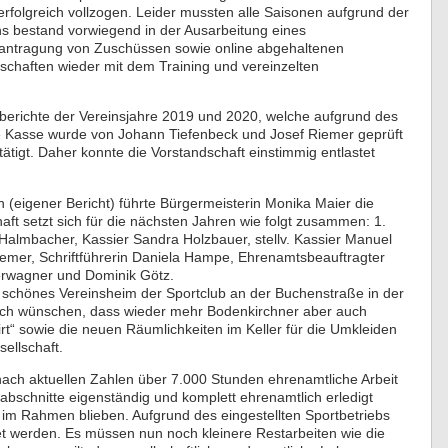
rfolgreich vollzogen. Leider mussten alle Saisonen aufgrund der
s bestand vorwiegend in der Ausarbeitung eines
eantragung von Zuschüssen sowie online abgehaltenen
schaften wieder mit dem Training und vereinzelten
berichte der Vereinsjahre 2019 und 2020, welche aufgrund des
ie Kasse wurde von Johann Tiefenbeck und Josef Riemer geprüft
tigt. Daher konnte die Vorstandschaft einstimmig entlastet
 (eigener Bericht) führte Bürgermeisterin Monika Maier die
 setzt sich für die nächsten Jahren wie folgt zusammen: 1.
Halmbacher, Kassier Sandra Holzbauer, stellv. Kassier Manuel
emer, Schriftführerin Daniela Hampe, Ehrenamtsbeauftragter
Ferwagner und Dominik Götz.
h schönes Vereinsheim der Sportclub an der Buchenstraße in der
e sich wünschen, dass wieder mehr Bodenkirchner aber auch
rt“ sowie die neuen Räumlichkeiten im Keller für die Umkleiden
sellschaft.
ach aktuellen Zahlen über 7.000 Stunden ehrenamtliche Arbeit
abschnitte eigenständig und komplett ehrenamtlich erledigt
im Rahmen blieben. Aufgrund des eingestellten Sportbetriebs
t werden. Es müssen nun noch kleinere Restarbeiten wie die