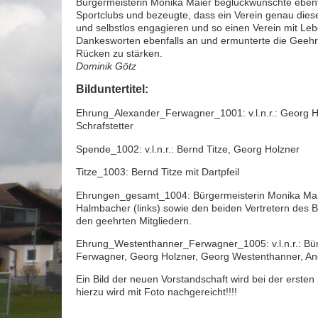
Bürgermeisterin Monika Maier beglückwünschte ebenfa
Sportclubs und bezeugte, dass ein Verein genau dies
und selbstlos engagieren und so einen Verein mit Leb
Dankesworten ebenfalls an und ermunterte die Geehrt
Rücken zu stärken.
Dominik Götz
Bilduntertitel:
Ehrung_Alexander_Ferwagner_1001: v.l.n.r.: Georg H
Schrafstetter
Spende_1002: v.l.n.r.: Bernd Titze, Georg Holzner
Titze_1003: Bernd Titze mit Dartpfeil
Ehrungen_gesamt_1004: Bürgermeisterin Monika Mai
Halmbacher (links) sowie den beiden Vertretern des 
den geehrten Mitgliedern.
Ehrung_Westenthanner_Ferwagner_1005: v.l.n.r.: Bü
Ferwagner, Georg Holzner, Georg Westenthanner, And
Ein Bild der neuen Vorstandschaft wird bei der ersten
hierzu wird mit Foto nachgereicht!!!!