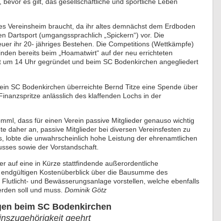
vor es gilt, das gesellschaftliche und sportliche Leben
ues Vereinsheim braucht, da ihr altes demnächst dem Erdboden
en Dartsport (umgangssprachlich „Spickern“) vor. Die
heuer ihr 20- jähriges Bestehen. Die Competitions (Wettkämpfe)
inden bereits beim „Hoamatwirt“ auf der neu errichteten
gust um 14 Uhr gegründet und beim SC Bodenkirchen angegliedert
ein SC Bodenkirchen überreichte Bernd Titze eine Spende über
Finanzspritze anlässlich des klaffenden Lochs in der
ml, dass für einen Verein passive Mitglieder genauso wichtig
te daher an, passive Mitglieder bei diversen Vereinsfesten zu
, lobte die unwahrscheinlich hohe Leistung der ehrenamtlichen
sses sowie der Vorstandschaft.
er auf eine in Kürze stattfindende außerordentliche
n endgültigen Kostenüberblick über die Bausumme des
Flutlicht- und Bewässerungsanlage vorstellen, welche ebenfalls
erden soll und muss.
Dominik Götz
gen beim SC Bodenkirchen
inszugehörigkeit geehrt