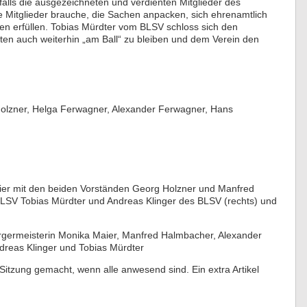
lls die ausgezeichneten und verdienten Mitglieder des
e Mitglieder brauche, die Sachen anpacken, sich ehrenamtlich
en erfüllen. Tobias Mürdter vom BLSV schloss sich den
en auch weiterhin „am Ball“ zu bleiben und dem Verein den
olzner, Helga Ferwagner, Alexander Ferwagner, Hans
er mit den beiden Vorständen Georg Holzner und Manfred
BLSV Tobias Mürdter und Andreas Klinger des BLSV (rechts) und
rgermeisterin Monika Maier, Manfred Halmbacher, Alexander
reas Klinger und Tobias Mürdter
 Sitzung gemacht, wenn alle anwesend sind. Ein extra Artikel