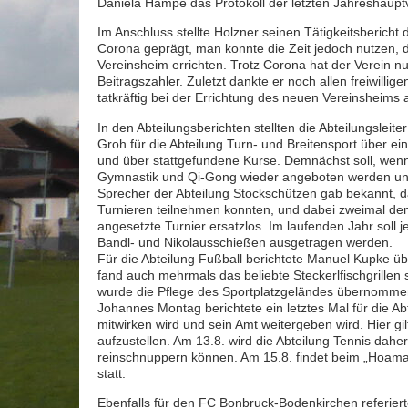
Daniela Hampe das Protokoll der letzten Jahreshaup
Im Anschluss stellte Holzner seinen Tätigkeitsbericht
Corona geprägt, man konnte die Zeit jedoch nutzen, d
Vereinsheim errichten. Trotz Corona hat der Verein nu
Beitragszahler. Zuletzt dankte er noch allen freiwill
tatkräftig bei der Errichtung des neuen Vereinsheims
In den Abteilungsberichten stellten die Abteilungslei
Groh für die Abteilung Turn- und Breitensport über e
und über stattgefundene Kurse. Demnächst soll, wen
Gymnastik und Qi-Gong wieder angeboten werden und 
Sprecher der Abteilung Stockschützen gab bekannt, 
Turnieren teilnehmen konnten, und dabei zweimal den 
angesetzte Turnier ersatzlos. Im laufenden Jahr soll 
Bandl- und Nikolausschießen ausgetragen werden.
Für die Abteilung Fußball berichtete Manuel Kupke üb
fand auch mehrmals das beliebte Steckerlfischgrille
wurde die Pflege des Sportplatzgeländes übernomme
Johannes Montag berichtete ein letztes Mal für die Ab
mitwirken wird und sein Amt weitergeben wird. Hier gilt
aufzustellen. Am 13.8. wird die Abteilung Tennis dah
reinschnuppern können. Am 15.8. findet beim „Hoamat
statt.
Ebenfalls für den FC Bonbruck-Bodenkirchen referier