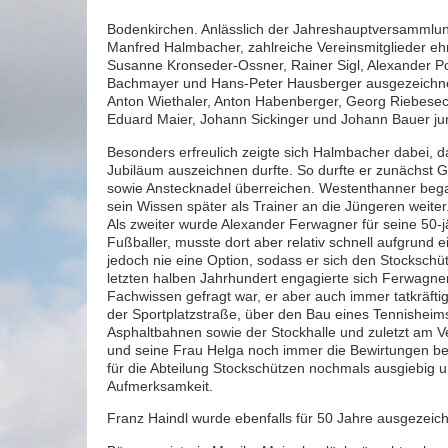
Bodenkirchen. Anlässlich der Jahreshauptversammlun
Manfred Halmbacher, zahlreiche Vereinsmitglieder ehr
Susanne Kronseder-Ossner, Rainer Sigl, Alexander Po
Bachmayer und Hans-Peter Hausberger ausgezeichnet
Anton Wiethaler, Anton Habenberger, Georg Riebesec
Eduard Maier, Johann Sickinger und Johann Bauer jun
Besonders erfreulich zeigte sich Halmbacher dabei, d
Jubiläum auszeichnen durfte. So durfte er zunächst
sowie Anstecknadel überreichen. Westenthanner bega
sein Wissen später als Trainer an die Jüngeren weiter
Als zweiter wurde Alexander Ferwagner für seine 50-j
Fußballer, musste dort aber relativ schnell aufgrund 
jedoch nie eine Option, sodass er sich den Stockschü
letzten halben Jahrhundert engagierte sich Ferwagne
Fachwissen gefragt war, er aber auch immer tatkräft
der Sportplatzstraße, über den Bau eines Tennisheim
Asphaltbahnen sowie der Stockhalle und zuletzt am
und seine Frau Helga noch immer die Bewirtungen bei
für die Abteilung Stockschützen nochmals ausgiebig 
Aufmerksamkeit.
Franz Haindl wurde ebenfalls für 50 Jahre ausgezeic