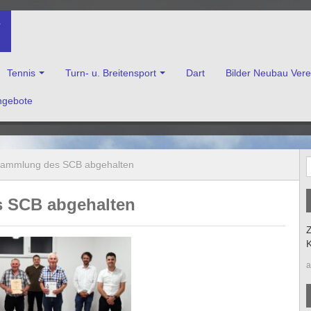
V
Tennis
Turn- u. Breitensport
Dart
Bilder Neubau Ver
ngebote
enkirchen e.V.
sammlung des SCB abgehalten
 SCB abgehalten
Z
K
a