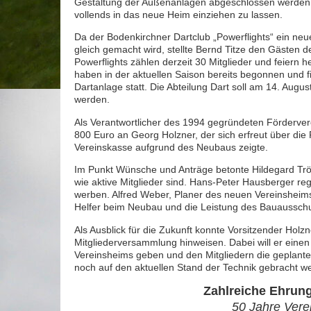
Gestaltung der Außenanlagen abgeschlossen werden, be
vollends in das neue Heim einziehen zu lassen.
Da der Bodenkirchner Dartclub „Powerflights“ ein ne
gleich gemacht wird, stellte Bernd Titze den Gästen d
Powerflights zählen derzeit 30 Mitglieder und feiern 
haben in der aktuellen Saison bereits begonnen und f
Dartanlage statt. Die Abteilung Dart soll am 14. Au
werden.
Als Verantwortlicher des 1994 gegründeten Förderver
800 Euro an Georg Holzner, der sich erfreut über die 
Vereinskasse aufgrund des Neubaus zeigte.
Im Punkt Wünsche und Anträge betonte Hildegard Tröm
wie aktive Mitglieder sind. Hans-Peter Hausberger reg
werben. Alfred Weber, Planer des neuen Vereinsheims
Helfer beim Neubau und die Leistung des Bauausschu
Als Ausblick für die Zukunft konnte Vorsitzender Holzn
Mitgliederversammlung hinweisen. Dabei will er eine
Vereinsheims geben und den Mitgliedern die geplante 
noch auf den aktuellen Stand der Technik gebracht w
Zahlreiche Ehrun
50 Jahre Vere