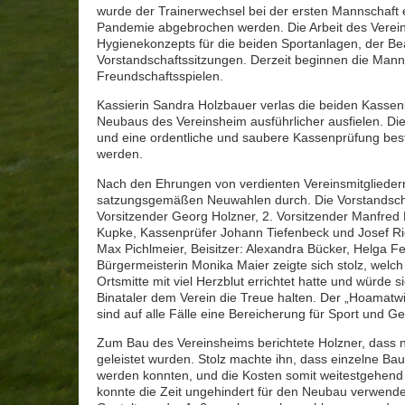
wurde der Trainerwechsel bei der ersten Mannschaft e
Pandemie abgebrochen werden. Die Arbeit des Verein
Hygienekonzepts für die beiden Sportanlagen, der B
Vorstandschaftssitzungen. Derzeit beginnen die Mann
Freundschaftsspielen.
Kassierin Sandra Holzbauer verlas die beiden Kassen
Neubaus des Vereinsheim ausführlicher ausfielen. D
und eine ordentliche und saubere Kassenprüfung bestä
werden.
Nach den Ehrungen von verdienten Vereinsmitgliedern
satzungsgemäßen Neuwahlen durch. Die Vorstandschaft
Vorsitzender Georg Holzner, 2. Vorsitzender Manfred 
Kupke, Kassenprüfer Johann Tiefenbeck und Josef Ri
Max Pichlmeier, Beisitzer: Alexandra Bücker, Helga 
Bürgermeisterin Monika Maier zeigte sich stolz, welc
Ortsmitte mit viel Herzblut errichtet hatte und würd
Binataler dem Verein die Treue halten. Der „Hoamatwi
sind auf alle Fälle eine Bereicherung für Sport und Ge
Zum Bau des Vereinsheims berichtete Holzner, dass n
geleistet wurden. Stolz machte ihn, dass einzelne Bau
werden konnten, und die Kosten somit weitestgehend 
konnte die Zeit ungehindert für den Neubau verwende