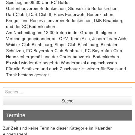
Folge uns auf Instagram
Spielbeginn 08:30 Uhr: FC-BoBo,
Gartenbauverein Bodenkirchen, Stopselclub Bodenkirchen,
Kursangebote
Dart-Club I, Dart-Club II, Freiw.Feuerwehr Bodenkirchen,
Krieger-und Reservistenverein Bodenkirchen, DJK Binabiburg
und der SC Bodenkirchen.
Am Nachmittag um 13:30 treten in der Gruppe II folgende
Vereine gegeneinander an: OFV- Team Aich, Josera-Team Aich,
Waidler-Club Binabiburg, Stopsl-Club Binabiburg, Binataler
Schützen, FC-Bayernfan-Club Bonbruck, FC-Bayernfan-Club
Haunzenbergersöll und der Gartenbauverein Bodenkirchen.
Es wird wieder der begehrte Wanderpokal ausgeschossen.
Für alle Schützen und auch Zuschauer ist wieder für Speis und
Trank bestens gesorgt.
Termine
Zur Zeit sind keine Termine dieser Kategorie im Kalender
eingetragen!