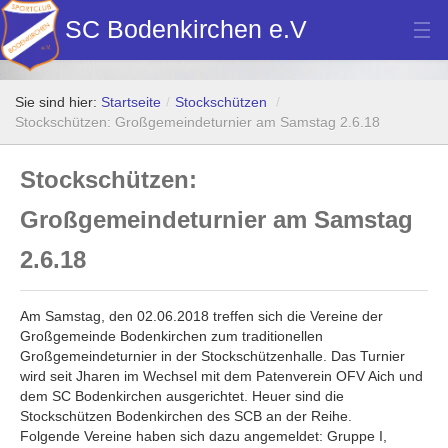
SC Bodenkirchen e.V
Hauptverein
Sie sind hier:
Startseite
/
Stockschützen
/
Fußball
Stockschützen: Großgemeindeturnier am Samstag 2.6.18
Stockschützen
Stockschützen:
Tennis
Großgemeindeturnier am Samstag
Turn- u. Breitensport
2.6.18
Dart
Am Samstag, den 02.06.2018 treffen sich die Vereine der
Bilder Neubau Vereinsheim
Großgemeinde Bodenkirchen zum traditionellen
Großgemeindeturnier in der Stockschützenhalle. Das Turnier
Vereinsheim Hoamat Wirt
wird seit Jharen im Wechsel mit dem Patenverein OFV Aich und
dem SC Bodenkirchen ausgerichtet. Heuer sind die
Datenschutz
Stockschützen Bodenkirchen des SCB an der Reihe.
Folgende Vereine haben sich dazu angemeldet: Gruppe I,