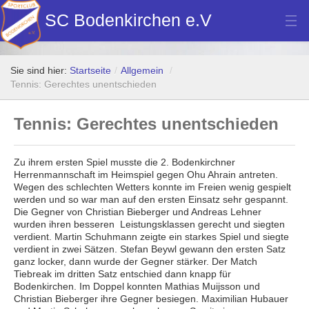
SC Bodenkirchen e.V
Hauptverein
Sie sind hier:
Startseite
/
Allgemein
/
Fußball
Tennis: Gerechtes unentschieden
Stockschützen
Tennis: Gerechtes unentschieden
Tennis
Zu ihrem ersten Spiel musste die 2. Bodenkirchner
Turn- u. Breitensport
Herrenmannschaft im Heimspiel gegen Ohu Ahrain antreten.
Wegen des schlechten Wetters konnte im Freien wenig gespielt
Dart
werden und so war man auf den ersten Einsatz sehr gespannt.
Die Gegner von Christian Bieberger und Andreas Lehner
wurden ihren besseren Leistungsklassen gerecht und siegten
Bilder Neubau Vereinsheim
verdient. Martin Schuhmann zeigte ein starkes Spiel und siegte
verdient in zwei Sätzen. Stefan Beywl gewann den ersten Satz
Vereinsheim Hoamat Wirt
ganz locker, dann wurde der Gegner stärker. Der Match
Tiebreak im dritten Satz entschied dann knapp für
Datenschutz
Bodenkirchen. Im Doppel konnten Mathias Muijsson und
Christian Bieberger ihre Gegner besiegen. Maximilian Hubauer