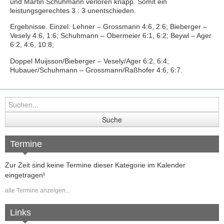
Folge uns auf Instagram
und Martin Schuhmann verloren knapp. Somit ein
leistungsgerechtes 3 : 3 unentschieden.
Kursangebote
Ergebnisse. Einzel: Lehner – Grossmann 4:6, 2:6; Bieberger –
Vesely 4:6, 1:6; Schuhmann – Obermeier 6:1, 6:2; Beywl – Ager
6:2, 4:6, 10:8;
Doppel Muijsson/Bieberger – Vesely/Ager 6:2, 6:4;
Hubauer/Schuhmann – Grossmann/Raßhofer 4:6, 6:7.
Termine
Zur Zeit sind keine Termine dieser Kategorie im Kalender
eingetragen!
alle Termine anzeigen...
Links