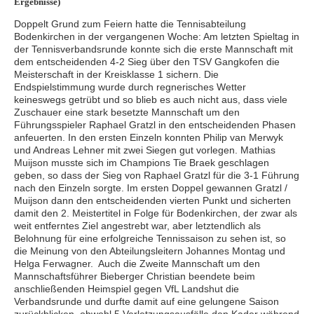
Ergebnisse)
Doppelt Grund zum Feiern hatte die Tennisabteilung
Bodenkirchen in der vergangenen Woche: Am letzten Spieltag in
der Tennisverbandsrunde konnte sich die erste Mannschaft mit
dem entscheidenden 4-2 Sieg über den TSV Gangkofen die
Meisterschaft in der Kreisklasse 1 sichern. Die
Endspielstimmung wurde durch regnerisches Wetter
keineswegs getrübt und so blieb es auch nicht aus, dass viele
Zuschauer eine stark besetzte Mannschaft um den
Führungsspieler Raphael Gratzl in den entscheidenden Phasen
anfeuerten. In den ersten Einzeln konnten Philip van Merwyk
und Andreas Lehner mit zwei Siegen gut vorlegen. Mathias
Muijson musste sich im Champions Tie Braek geschlagen
geben, so dass der Sieg von Raphael Gratzl für die 3-1 Führung
nach den Einzeln sorgte. Im ersten Doppel gewannen Gratzl /
Muijson dann den entscheidenden vierten Punkt und sicherten
damit den 2. Meistertitel in Folge für Bodenkirchen, der zwar als
weit entferntes Ziel angestrebt war, aber letztendlich als
Belohnung für eine erfolgreiche Tennissaison zu sehen ist, so
die Meinung von den Abteilungsleitern Johannes Montag und
Helga Ferwagner. Auch die Zweite Mannschaft um den
Mannschaftsführer Bieberger Christian beendete beim
anschließenden Heimspiel gegen VfL Landshut die
Verbandsrunde und durfte damit auf eine gelungene Saison
zurückblicken, obwohl 5 Verletzungsausfälle den Kader während