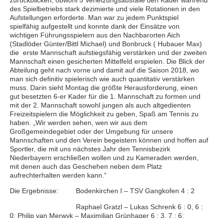
des Spielbetriebs stark dezimierte und viele Rotationen in den
Aufstellungen erforderte. Man war zu jedem Punktspiel
spielfähig aufgestellt und konnte dank der Einsätze von
wichtigen Führungsspielern aus den Nachbarorten Aich
(Stadlöder Günter/Bittl Michael) und Bonbruck ( Hubauer Max)
die erste Mannschaft aufstiegsfähig verstärken und der zweiten
Mannschaft einen gesicherten Mittelfeld erspielen. Die Blick der
Abteilung geht nach vorne und damit auf die Saison 2018, wo
man sich definitiv spielerisch wie auch quantitativ verstärken
muss. Darin sieht Montag die größte Herausforderung, einen
gut besetzten 6-er Kader für die 1. Mannschaft zu formen und
mit der 2. Mannschaft sowohl jungen als auch altgedienten
Freizeitspielern die Möglichkeit zu geben, Spaß am Tennis zu
haben. „Wir werden sehen, wen wir aus dem
Großgemeindegebiet oder der Umgebung für unsere
Mannschaften und den Verein begeistern können und hoffen auf
Sportler, die mit uns nächstes Jahr den Tennisbezirk
Niederbayern erschließen wollen und zu Kameraden werden,
mit denen auch das Geschehen neben dem Platz
aufrechterhalten werden kann.“
Die Ergebnisse: Bodenkirchen I – TSV Gangkofen 4 : 2
Raphael Gratzl – Lukas Schrenk 6 : 0, 6 :
0; Philip van Merwyk – Maximilian Grünhager 6 : 3, 7 : 6;