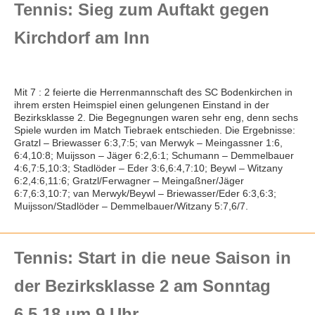
Folge uns auf Instagram
Tennis: Sieg zum Auftakt gegen
Kursangebote
Kirchdorf am Inn
Mit 7 : 2 feierte die Herrenmannschaft des SC Bodenkirchen in
ihrem ersten Heimspiel einen gelungenen Einstand in der
Bezirksklasse 2. Die Begegnungen waren sehr eng, denn sechs
Spiele wurden im Match Tiebraek entschieden. Die Ergebnisse:
Gratzl – Briewasser 6:3,7:5; van Merwyk – Meingassner 1:6,
6:4,10:8; Muijsson – Jäger 6:2,6:1; Schumann – Demmelbauer
4:6,7:5,10:3; Stadlöder – Eder 3:6,6:4,7:10; Beywl – Witzany
6:2,4:6,11:6; Gratzl/Ferwagner – Meingaßner/Jäger
6:7,6:3,10:7; van Merwyk/Beywl – Briewasser/Eder 6:3,6:3;
Muijsson/Stadlöder – Demmelbauer/Witzany 5:7,6/7.
Tennis: Start in die neue Saison in
der Bezirksklasse 2 am Sonntag
6.5.18 um 9 Uhr