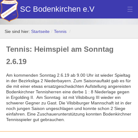
SC Bodenkirchen e.V
Hauptverein
Sie sind hier:
Startseite
/
Tennis
/
Fußball
Tennis: Heimspiel am Sonntag
Stockschützen
2.6.19
Tennis
Turn- u. Breitensport
Am kommenden Sonntag 2.6.19 ab 9.00 Uhr ist wieder Spieltag
in der Bezirksliga 2 Niederbayern. Zum Saisonauftakt gab es für
die mit einer etwas ersatzgeschwächten Aufstellung angereisten
Dart
Bodenkirchner Tennisherren eine derbe 1 : 8 Niederlage gegen
in Ergolding II. Am Sonntag ist mit Vilsbiburg III wieder ein
Bilder Neubau Vereinsheim
schwerer Gegner zu Gast. Die Vilsbiburger Mannschaft ist in der
noch jungen Saison ungeschlagen und konnte schon 2 Siege
Vereinsheim Hoamat Wirt
einfahren. Eine Zuschauerunterstützung konnten Bodenkirchner
Tennisspieler gut gebrauchen.
Datenschutz